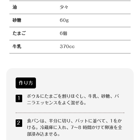
油
少々
砂糖
60g
たまご
6個
牛乳
370cc
作り方
ボウルにたまごを割りほぐし、牛乳、砂糖、バ
1
ニラエッセンスをよく混ぜる。
食パンは、半分に切り、バットに並べて、1をか
2
ける。冷蔵庫に入れ、7～8 時間かけて卵液を全
部浸み込ませる。