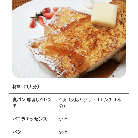
材料（4人分）
食パン 厚切り4セン
4枚（又はバゲット4センチ 1本
チ
分）
バニラエッセンス
少々
バター
少々