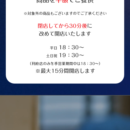
商品を
半額
でご提供
※対象外の商品もございますのでご了承ください
閉店してから30分後
に
改めて開店いたします
18：30～
平日
19：30～
土日祝
（利府店のみ冬季営業期間中は18：30〜）
※最大15分間開店します