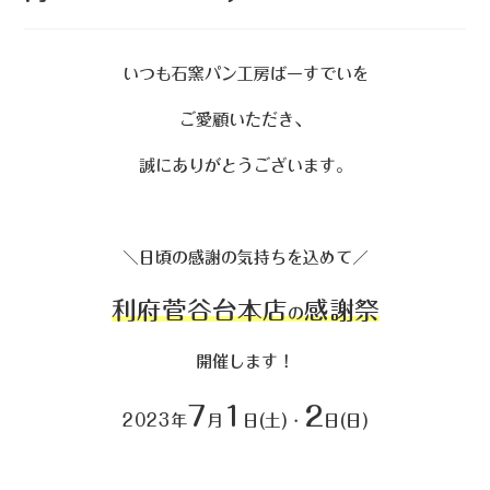
いつも石窯パン工房ばーすでいを
ご愛顧いただき、
誠にありがとうございます。
＼日頃の感謝の気持ちを込めて／
利府菅谷台本店
感謝祭
の
開催します！
7
1
2
2023年
月
日(土)・
日(日)